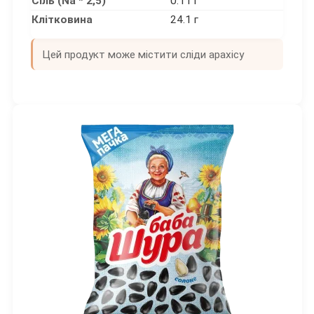
Сіль (Na * 2,5)
0.11 г
Клітковина
24.1 г
Цей продукт може містити сліди арахісу