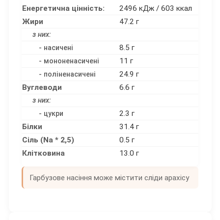
Енергетична цінність:
2496 кДж / 603 ккал
Жири
47.2 г
з них:
8.5 г
- насичені
11 г
- мононенасичені
24.9 г
- поліненасичені
Вуглеводи
6.6 г
з них:
2.3 г
- цукри
Білки
31.4 г
Сіль (Na * 2,5)
0.5 г
Клітковина
13.0 г
Гарбузове насіння може містити сліди арахісу