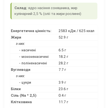
Склад:
ядро насіння соняшника, жир
кулінарний 2,5 % (олії та жири рослинні)
Енергетична цінність:
2583 кДж / 625 ккал
Жири
52.9 г
з них:
6.5 г
- насичені
18.2 г
- мононенасичені
28.2 г
- поліненасичені
Вуглеводи
7.7 г
з них:
3.9 г
- цукри
Білки
23.6 г
Сіль (Na * 2,5)
0.4 г
Клітковина
11.7 г