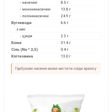
8.5 г
- насичені
13.8 г
- мононенасичені
24.9 г
- поліненасичені
Вуглеводи
6.6 г
з них:
2.3 г
- цукри
Білки
31.4 г
Сіль (Na * 2,5)
0.4 г
Клітковина
13.0 г
Гарбузове насіння може містити сліди арахісу