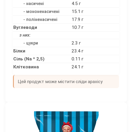
4.5 г
- насичені
15.1 г
- мононенасичені
17.9 г
- поліненасичені
Вуглеводи
10.7 г
з них:
2.3 г
- цукри
Білки
23.4 г
Сіль (Na * 2,5)
0.11 г
Клітковина
24.1 г
Цей продукт може містити сліди арахісу