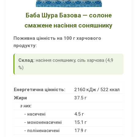
Баба Шура Базова — солоне
смажене насіння соняшнику
Поживна цінність на 100 г харчового
продукту:
Склад:
насіння соняшнику, сіль харчова (4,9
%)
Енергетична цінність:
2160 кДж / 522 ккал
Жири
37.5 г
з них:
4.5 г
- насичені
15.1 г
- мононенасичені
17.9 г
- поліненасичені