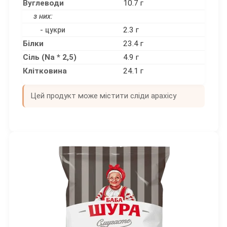
Вуглеводи
10.7 г
з них:
2.3 г
- цукри
Білки
23.4 г
Сіль (Na * 2,5)
4.9 г
Клітковина
24.1 г
Цей продукт може містити сліди арахісу