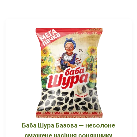
Баба Шура Базова — несолоне
смажене насіння соняшнику