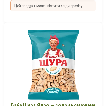
Цей продукт може містити сліди арахісу
Баба Шура Ядро — солоне смажене