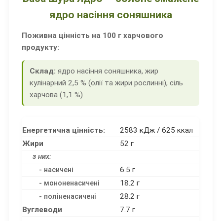
ядро насіння соняшника
Поживна цінність на 100 г харчового
продукту:
Склад:
ядро насіння соняшника, жир
кулінарний 2,5 % (олії та жири рослинні), сіль
харчова (1,1 %)
Енергетична цінність:
2583 кДж / 625 ккал
Жири
52 г
з них:
6.5 г
- насичені
18.2 г
- мононенасичені
28.2 г
- поліненасичені
Вуглеводи
7.7 г