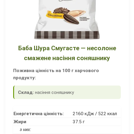
Баба Шура Смугасте — несолоне
смажене насіння соняшнику
Поживна цінність на 100 г харчового
продукту:
Склад:
насіння соняшнику
Енергетична цінність:
2160 кДж / 522 ккал
Жири
37.5 г
з них: