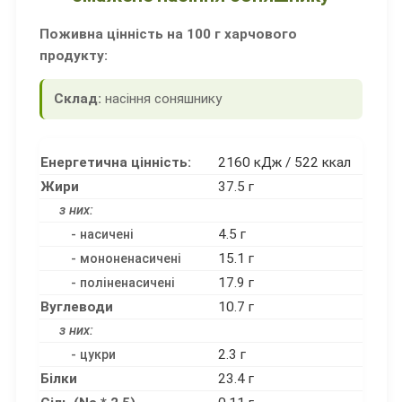
Поживна цінність на 100 г харчового
продукту:
Склад:
насіння соняшнику
Енергетична цінність:
2160 кДж / 522 ккал
Жири
37.5 г
з них:
4.5 г
- насичені
15.1 г
- мононенасичені
17.9 г
- поліненасичені
Вуглеводи
10.7 г
з них:
2.3 г
- цукри
Білки
23.4 г