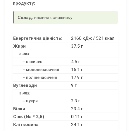
продукту:
Склад:
насіння соняшнику
Енергетична цінність:
2160 кДж / 521 ккал
Жири
37.5 г
з них:
4.5 г
- насичені
15.1 г
- мононенасичені
17.9 г
- поліненасичені
Вуглеводи
9 г
з них:
2.3 г
- цукри
Білки
23.4 г
Сіль (Na * 2,5)
0.11 г
Клітковина
24.1 г