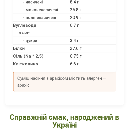
8.4 г
- насичені
25.8 г
- мононенасичені
20.9 г
- поліненасичені
Вуглеводи
6.7 г
з них:
3.4 г
- цукри
Білки
27.6 г
Сіль (Na * 2,5)
0.75 г
Клітковина
6.6 г
Суміш насіння з арахісом містить алерген —
арахіс
Справжній смак, народжений в
Україні