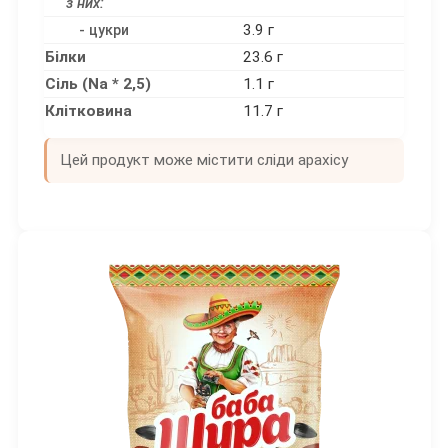
з них:
3.9 г
- цукри
Білки
23.6 г
Сіль (Na * 2,5)
1.1 г
Клітковина
11.7 г
Цей продукт може містити сліди арахісу