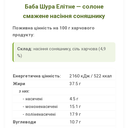
Баба Шура Елітне — солоне
смажене насіння соняшнику
Поживна цінність на 100 г харчового
продукту:
Склад:
насіння соняшнику, сіль харчова (4,9
%)
Енергетична цінність:
2160 кДж / 522 ккал
Жири
37.5 г
з них:
4.5 г
- насичені
15.1 г
- мононенасичені
17.9 г
- поліненасичені
Вуглеводи
10.7 г