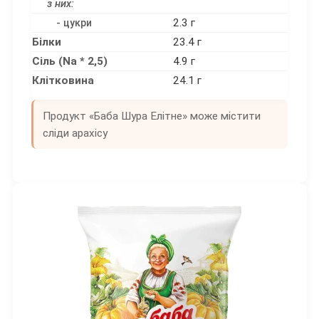
з них:
2.3 г
- цукри
Білки
23.4 г
Сіль (Na * 2,5)
4.9 г
Клітковина
24.1 г
Продукт «Баба Шура Елітне» може містити
сліди арахісу