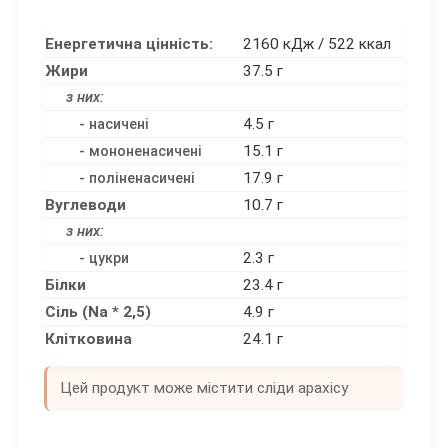
Енергетична цінність:
2160 кДж / 522 ккал
Жири
37.5 г
з них:
4.5 г
- насичені
15.1 г
- мононенасичені
17.9 г
- поліненасичені
Вуглеводи
10.7 г
з них:
2.3 г
- цукри
Білки
23.4 г
Сіль (Na * 2,5)
4.9 г
Клітковина
24.1 г
Цей продукт може містити сліди арахісу