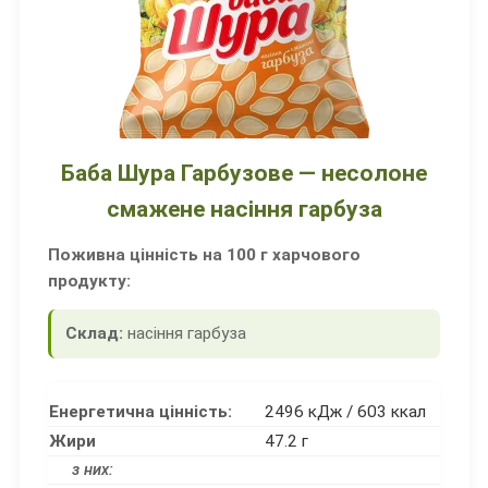
Баба Шура Гарбузове — несолоне
смажене насіння гарбуза
Поживна цінність на 100 г харчового
продукту:
Склад:
насіння гарбуза
Енергетична цінність:
2496 кДж / 603 ккал
Жири
47.2 г
з них: