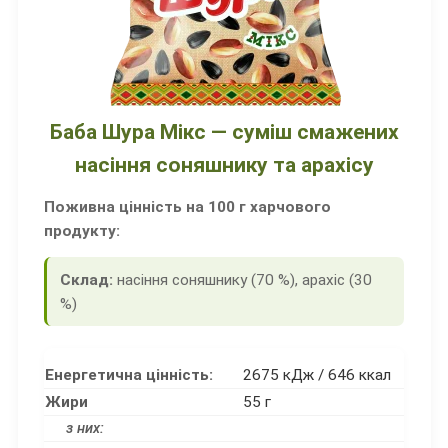
Баба Шура Мікс — cуміш смажених
насіння соняшнику та арахісу
Поживна цінність на 100 г харчового
продукту:
Склад:
насіння соняшнику (70 %), арахіс (30
%)
Енергетична цінність:
2675 кДж / 646 ккал
Жири
55 г
з них: